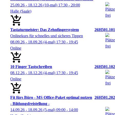
25.09.26 - 18.12.26
(10-mal)
17:30
- 20:00
Halle (Saale)
Tastaturmeister: Das Zehnfingersystem
26H501.101
Onlinekurs für schnelles und sicheres Tippen
08.09.26 - 18.09.26
(4-mal)
17:30
- 19:45
Online
10 Finger Tastschreiben
26H501.102
08.12.26 - 18.12.26
(4-mal)
17:30
- 19:45
Online
Fit fürs Büro - MS Office-Paket optimal nutzen
26H501.202
- Bildungsfreistellung -
14.09.26 - 18.09.26
(5-mal)
09:00
- 14:00