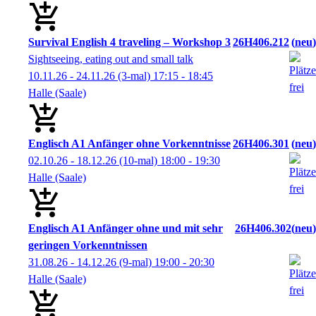
Survival English 4 traveling – Workshop 3
26H406.212
neu
Sightseeing, eating out and small talk
10.11.26 - 24.11.26
(3-mal)
17:15
- 18:45
Halle (Saale)
Englisch A1 Anfänger ohne Vorkenntnisse
26H406.301
neu
02.10.26 - 18.12.26
(10-mal)
18:00
- 19:30
Halle (Saale)
Englisch A1 Anfänger ohne und mit sehr
26H406.302
neu
geringen Vorkenntnissen
31.08.26 - 14.12.26
(9-mal)
19:00
- 20:30
Halle (Saale)