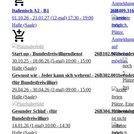
Italienisch A2 - B1
26H409.316
01.10.26 - 21.01.27
(12-mal)
17:30
- 19:00
Halle (Saale)
Start up - Bundesfreiwilligendienst
26B102.001
30.10.25 - 18.06.26
(5-mal)
10:00
- 15:00
Halle (Saale)
Gewusst wie - Jeder kann sich wehren! -
26B302.001
(für Bundesfreiwillige)
29.04.26 - 30.04.26
(2-mal)
09:00
- 15:00
Halle (Saale)
Gesunder Schlaf - (für
26B304.101
Bundesfreiwillige)
14.01.26
(1-mal)
10:00
- 14:30
Halle (Saale)