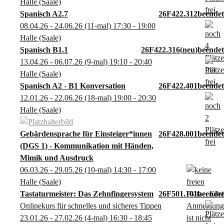
Halle (Saale)
Spanisch A2.7
26F422.312
08.04.26 - 24.06.26
(11-mal)
17:30
- 19:00
Halle (Saale)
Spanisch B1.1
26F422.316
neu
13.04.26 - 06.07.26
(9-mal)
19:10
- 20:40
Halle (Saale)
Spanisch A2 - B1 Konversation
26F422.401
12.01.26 - 22.06.26
(18-mal)
19:00
- 20:30
Halle (Saale)
Gebärdensprache für Einsteiger*innen
26F428.001
(DGS 1) - Kommunikation mit Händen,
Mimik und Ausdruck
06.03.26 - 29.05.26
(10-mal)
14:30
- 17:00
Halle (Saale)
Tastaturmeister: Das Zehnfingersystem
26F501.101
Onlinekurs für schnelles und sicheres Tippen
23.01.26 - 27.02.26
(4-mal)
16:30
- 18:45