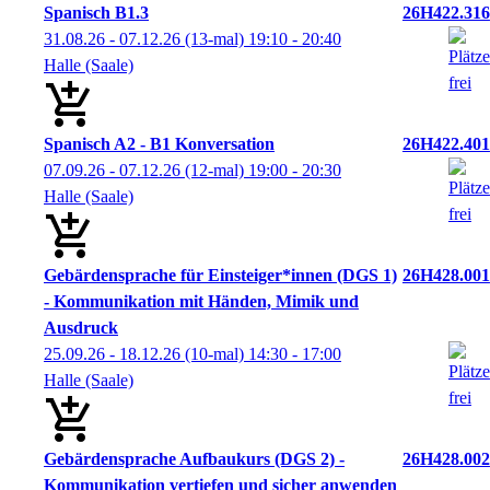
Spanisch B1.3
26H422.316
31.08.26 - 07.12.26
(13-mal)
19:10
- 20:40
Halle (Saale)
Spanisch A2 - B1 Konversation
26H422.401
07.09.26 - 07.12.26
(12-mal)
19:00
- 20:30
Halle (Saale)
Gebärdensprache für Einsteiger*innen (DGS 1)
26H428.001
- Kommunikation mit Händen, Mimik und
Ausdruck
25.09.26 - 18.12.26
(10-mal)
14:30
- 17:00
Halle (Saale)
Gebärdensprache Aufbaukurs (DGS 2) -
26H428.002
Kommunikation vertiefen und sicher anwenden