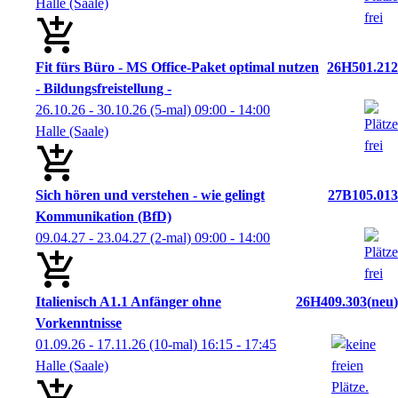
Halle (Saale)
Fit fürs Büro - MS Office-Paket optimal nutzen
26H501.212
- Bildungsfreistellung -
26.10.26 - 30.10.26
(5-mal)
09:00
- 14:00
Halle (Saale)
Sich hören und verstehen - wie gelingt
27B105.013
Kommunikation (BfD)
09.04.27 - 23.04.27
(2-mal)
09:00
- 14:00
Italienisch A1.1 Anfänger ohne
26H409.303
neu
Vorkenntnisse
01.09.26 - 17.11.26
(10-mal)
16:15
- 17:45
Halle (Saale)