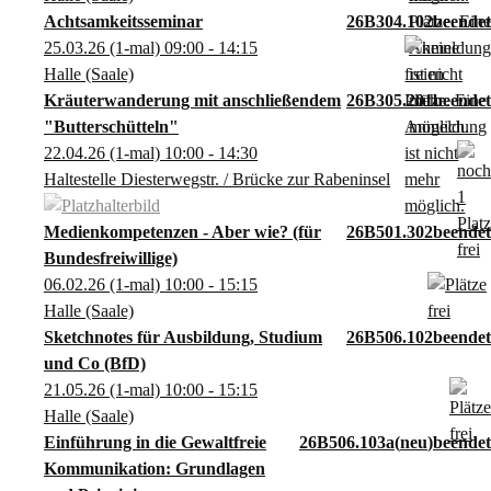
Achtsamkeitsseminar
26B304.102
25.03.26
(1-mal)
09:00
- 14:15
Halle (Saale)
Kräuterwanderung mit anschließendem
26B305.201
"Butterschütteln"
22.04.26
(1-mal)
10:00
- 14:30
Haltestelle Diesterwegstr. / Brücke zur Rabeninsel
Medienkompetenzen - Aber wie? (für
26B501.302
Bundesfreiwillige)
06.02.26
(1-mal)
10:00
- 15:15
Halle (Saale)
Sketchnotes für Ausbildung, Studium
26B506.102
und Co (BfD)
21.05.26
(1-mal)
10:00
- 15:15
Halle (Saale)
Einführung in die Gewaltfreie
26B506.103a
neu
Kommunikation: Grundlagen