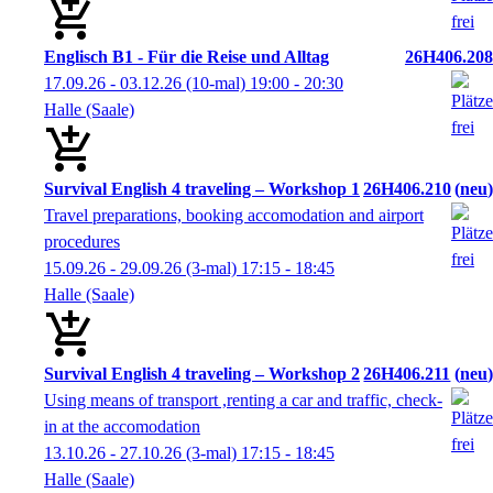
Englisch B1 - Für die Reise und Alltag
26H406.208
17.09.26 - 03.12.26
(10-mal)
19:00
- 20:30
Halle (Saale)
Survival English 4 traveling – Workshop 1
26H406.210
neu
Travel preparations, booking accomodation and airport
procedures
15.09.26 - 29.09.26
(3-mal)
17:15
- 18:45
Halle (Saale)
Survival English 4 traveling – Workshop 2
26H406.211
neu
Using means of transport ,renting a car and traffic, check-
in at the accomodation
13.10.26 - 27.10.26
(3-mal)
17:15
- 18:45
Halle (Saale)