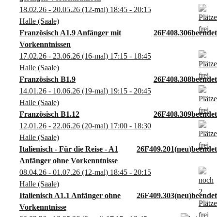
18.02.26 - 20.05.26
(12-mal)
18:45
- 20:15
Halle (Saale)
Französisch A1.9 Anfänger mit
26F408.306
Vorkenntnissen
17.02.26 - 23.06.26
(16-mal)
17:15
- 18:45
Halle (Saale)
Französisch B1.9
26F408.308
14.01.26 - 10.06.26
(19-mal)
19:15
- 20:45
Halle (Saale)
Französisch B1.12
26F408.309
12.01.26 - 22.06.26
(20-mal)
17:00
- 18:30
Halle (Saale)
Italienisch - Für die Reise - A1
26F409.201
neu
Anfänger ohne Vorkenntnisse
08.04.26 - 01.07.26
(12-mal)
18:45
- 20:15
Halle (Saale)
Italienisch A1.1 Anfänger ohne
26F409.303
neu
Vorkenntnisse