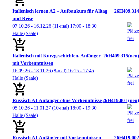
Italienisch lernen A2 – Aufbaukurs für Alltag
26H409.314
und Reise
07.10.26 - 16.12.26
(11-mal)
17:00
- 18:30
Halle (Saale)
Italienisch mit Kurzgeschichten. Anfänger
26H409.315
neu
mit Vorkenntnissen
16.09.26 - 18.11.26
(8-mal)
16:15
- 17:45
Halle (Saale)
Russisch A1 Anfänger ohne Vorkenntnisse
26H419.001
neu
05.10.26 - 11.01.27
(10-mal)
18:00
- 19:30
Halle (Saale)
Russisch A1 Anfänger mit Vorkenntnissen
26H419.002