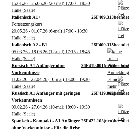
15.01.26 - 25.06.26
(20-mal)
17:00
- 18:30
Halle (Saale)
Italienisch A1+
26F409.313
Fortsetzungskurs
20.05.26 - 01.07.26
(6-mal)
17:00
- 18:30
Halle (Saale)
Italienisch A2 - B1
26F409.315
05.03.26 - 18.06.26
(12-mal)
17:15
- 18:45
Halle (Saale)
Russisch A1 Anfänger ohne
26F419.001
neu
Vorkenntnisse
11.02.26 - 22.04.26
(10-mal)
18:00
- 19:30
Halle (Saale)
Russisch A1 Anfänger mit geringen
26F419.002
Vorkenntnissen
09.02.26 - 27.04.26
(10-mal)
18:00
- 19:30
Halle (Saale)
Spanisch - Kompakt - A1 Anfänger
26F422.103
neu
ohne Vorkenntnisse - Für die Reise