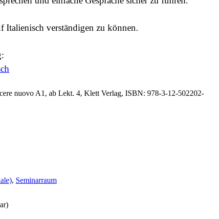
sprechen und einfache Gespräche sicher zu führen.
auf Italienisch verständigen zu können.
:
sch
cere nuovo A1, ab Lekt. 4, Klett Verlag, ISBN: 978-3-12-502202-
ale)
,
Seminarraum
ar)