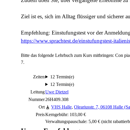
Zudem üben Sie, über vergangene Erlebnisse zu 
Ziel ist es, sich im Alltag flüssiger und sicherer 
Empfehlung: Einstufungstest vor der Anmeldung
https://www.sprachtest.de/einstufungstest-italieni
Bitte das folgende Lehrbuch zum Kurs mitbringen: Con pia
7.
Zeiten
12 Termin(e)
12 Termin(e)
Leitung
Uwe Dietzel
Nummer
26H409.308
Ort
VHS Halle
,
Oleariusstr. 7, 06108 Halle (Sa
Preis
Kerngebühr: 103,00 €
Verwaltungspauschale: 5,00 €
(nicht rabattierb