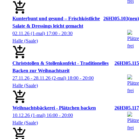
Kunterbunt und gesund – Frischköstliche
26H305.103
neu
Salate & Dressings leicht gemacht
02.11.26
(1-mal)
17:00
- 20:30
Halle (Saale)
Christstollen & Stollenkonfekt - Traditionelles
26H305.115
Backen zur Weihnachtszeit
27.11.26 - 28.11.26
(2-mal)
18:00
- 20:00
Halle (Saale)
Weihnachtsbäckerei - Plätzchen backen
26H305.117
10.12.26
(1-mal)
16:00
- 20:00
Halle (Saale)