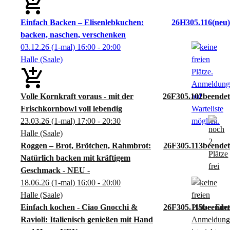
Einfach Backen – Elisenlebkuchen:
26H305.116
neu
backen, naschen, verschenken
03.12.26
(1-mal)
16:00
- 20:00
Halle (Saale)
Volle Kornkraft voraus - mit der
26F305.102
Frischkornbowl voll lebendig
23.03.26
(1-mal)
17:00
- 20:30
Halle (Saale)
Roggen – Brot, Brötchen, Rahmbrot:
26F305.113
Natürlich backen mit kräftigem
Geschmack - NEU -
18.06.26
(1-mal)
16:00
- 20:00
Halle (Saale)
Einfach kochen - Ciao Gnocchi &
26F305.115
Ravioli: Italienisch genießen mit Hand