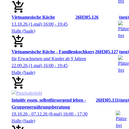
Vietnamesische Küche
26H305.126
neu
13.10.26
(1-mal)
16:00
- 19:45
Halle (Saale)
Vietnamesische Küche - Familienkochkurs
26H305.127
neu
für Erwachsenen und Kinder ab 9 Jahren
22.09.26
(1-mal)
16:00
- 19:45
Halle (Saale)
Intuitiv essen, selbstfürsorgend leben -
26H305.131
neu
Gruppenernährungsberatung
19.10.26 - 07.12.26
(8-mal)
16:00
- 17:30
Halle (Saale)