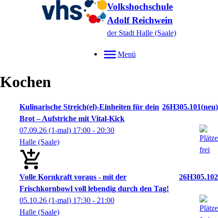
Volkshochschule
Adolf Reichwein
der Stadt Halle (Saale)
Menü
Kochen
Kulinarische Streich(el)-Einheiten für dein
26H305.101
neu
Brot – Aufstriche mit Vital-Kick
07.09.26
(1-mal)
17:00
- 20:30
Halle (Saale)
Volle Kornkraft voraus - mit der
26H305.102
Frischkornbowl voll lebendig durch den Tag!
05.10.26
(1-mal)
17:30
- 21:00
Halle (Saale)