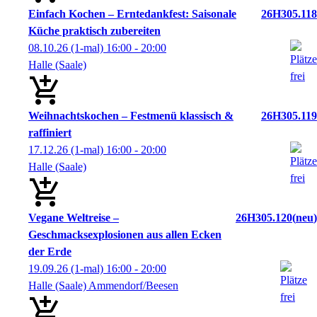
Einfach Kochen – Erntedankfest: Saisonale
26H305.118
Küche praktisch zubereiten
08.10.26
(1-mal)
16:00
- 20:00
Halle (Saale)
Weihnachtskochen – Festmenü klassisch &
26H305.119
raffiniert
17.12.26
(1-mal)
16:00
- 20:00
Halle (Saale)
Vegane Weltreise –
26H305.120
neu
Geschmacksexplosionen aus allen Ecken
der Erde
19.09.26
(1-mal)
16:00
- 20:00
Halle (Saale) Ammendorf/Beesen