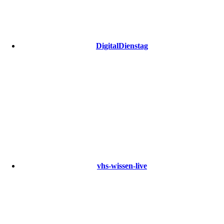
DigitalDienstag
vhs-wissen-live