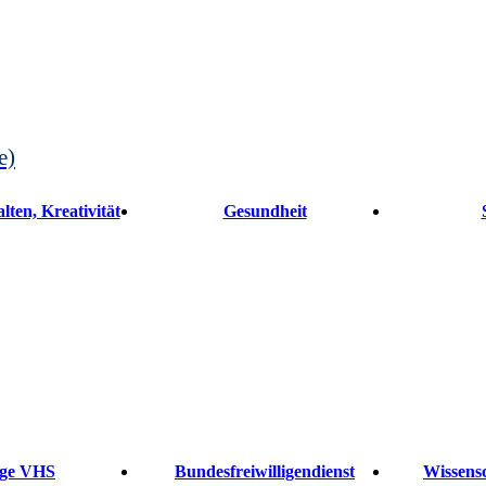
e)
lten, Kreativität
Gesundheit
ge VHS
Bundesfreiwilligendienst
Wissensc