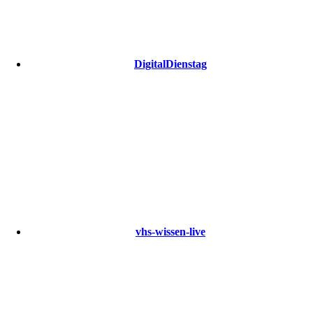
DigitalDienstag
vhs-wissen-live