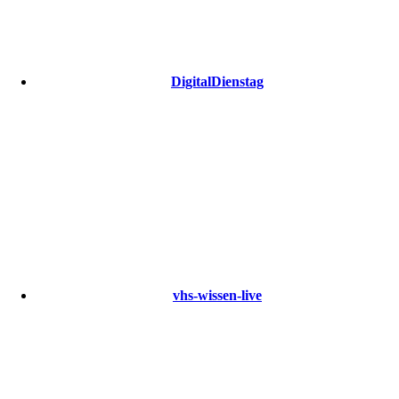
DigitalDienstag
vhs-wissen-live