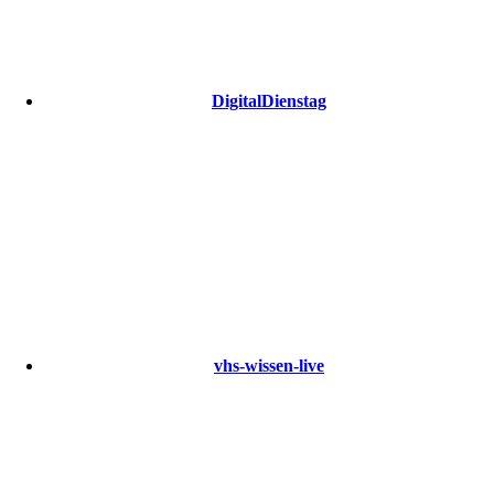
DigitalDienstag
vhs-wissen-live