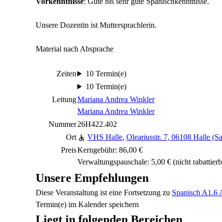
Vorkenntnisse
: Gute bis sehr gute Spanischkenntnisse.
Unsere Dozentin ist Muttersprachlerin.
Material nach Absprache
Zeiten
10 Termin(e)
10 Termin(e)
Leitung
Mariana Andrea Winkler
Mariana Andrea Winkler
Nummer
26H422.402
Ort
VHS Halle
,
Oleariusstr. 7, 06108 Halle (Sa
Preis
Kerngebühr: 86,00 €
Verwaltungspauschale: 5,00 €
(nicht rabattierb
Unsere Empfehlungen
Diese Veranstaltung
ist eine Fortsetzung zu
Spanisch A1.6 
Termin(e) im Kalender speichern
Liegt in folgenden Bereichen