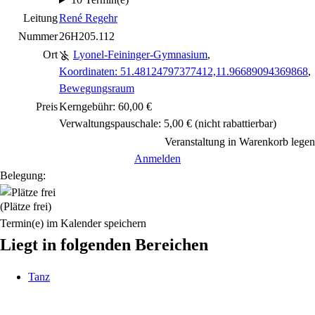
Leitung
René Regehr
Nummer
26H205.112
Ort
Lyonel-Feininger-Gymnasium
,
Koordinaten: 51.48124797377412,11.96689094369868
,
Bewegungsraum
Preis
Kerngebühr: 60,00 €
Verwaltungspauschale: 5,00 €
(nicht rabattierbar)
Veranstaltung in Warenkorb legen
Anmelden
Belegung:
(Plätze frei)
Termin(e) im Kalender speichern
Liegt in folgenden Bereichen
Tanz