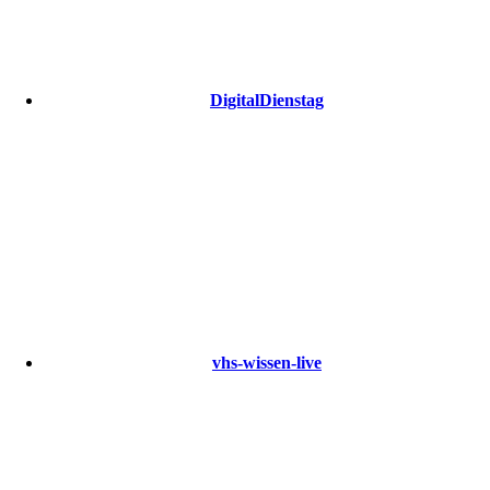
DigitalDienstag
vhs-wissen-live