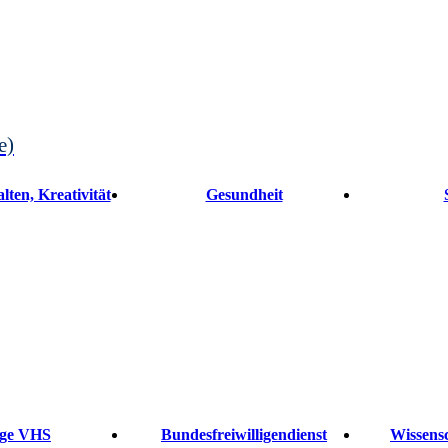
e)
lten, Kreativität
Gesundheit
ge VHS
Bundesfreiwilligendienst
Wissensc