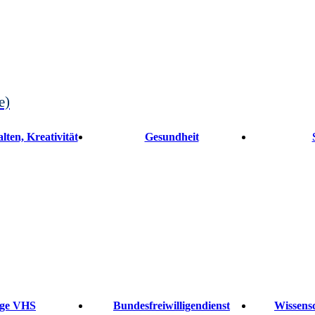
e)
lten, Kreativität
Gesundheit
ge VHS
Bundesfreiwilligendienst
Wissensc