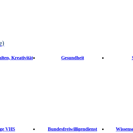
e)
lten, Kreativität
Gesundheit
ge VHS
Bundesfreiwilligendienst
Wissensc