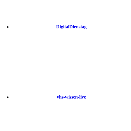
DigitalDienstag
vhs-wissen-live