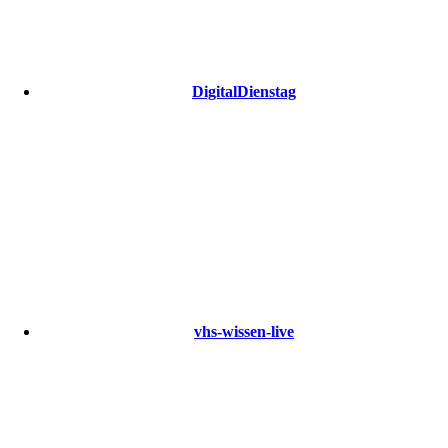
DigitalDienstag
vhs-wissen-live