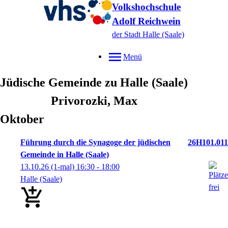
Volkshochschule
Adolf Reichwein
der Stadt Halle (Saale)
Menü
Jüdische Gemeinde zu Halle (Saale)
Privorozki, Max
Oktober
Führung durch die Synagoge der jüdischen
26H101.011
Gemeinde in Halle (Saale)
13.10.26
(1-mal)
16:30
- 18:00
Halle (Saale)