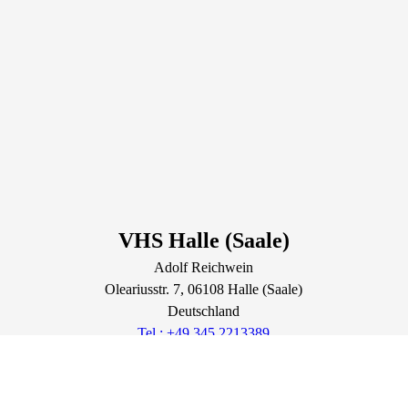
VHS Halle (Saale)
Adolf Reichwein
Oleariusstr.
7
, 06108
Halle (Saale)
Deutschland
Tel.: +49 345 2213389
info@vhs-halle.de
Lage & Routenplaner
Öffnungszeiten: