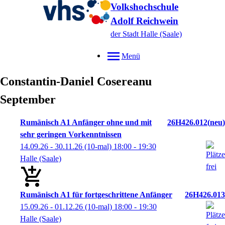
Volkshochschule
Adolf Reichwein
der Stadt Halle (Saale)
Menü
Constantin-Daniel
Cosereanu
September
Rumänisch A1 Anfänger ohne und mit
26H426.012
neu
sehr geringen Vorkenntnissen
14.09.26 - 30.11.26
(10-mal)
18:00
- 19:30
Halle (Saale)
Rumänisch A1 für fortgeschrittene Anfänger
26H426.013
15.09.26 - 01.12.26
(10-mal)
18:00
- 19:30
Halle (Saale)