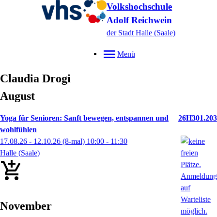
Volkshochschule
Adolf Reichwein
der Stadt Halle (Saale)
Menü
Claudia
Drogi
August
Yoga für Senioren: Sanft bewegen, entspannen und
26H301.203
wohlfühlen
17.08.26 - 12.10.26
(8-mal)
10:00
- 11:30
Halle (Saale)
November