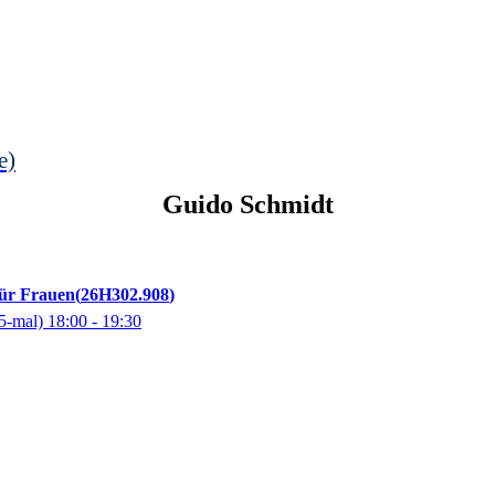
e)
Guido
Schmidt
für Frauen
26H302.908
5-mal)
18:00
- 19:30