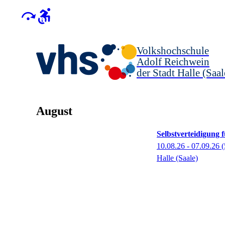
Volkshochschule
Adolf Reichwein
der Stadt Halle (Saal
August
Selbstverteidigung 
10.08.26 - 07.09.26
(
Halle (Saale)