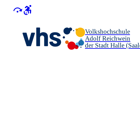
Volkshochschule
Adolf Reichwein
der Stadt Halle (Saal