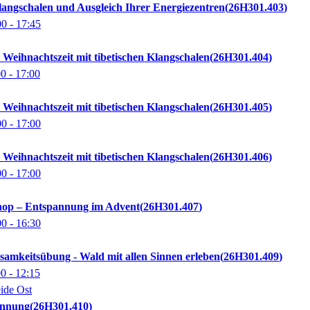
angschalen und Ausgleich Ihrer Energiezentren
26H301.403
00
- 17:45
Weihnachtszeit mit tibetischen Klangschalen
26H301.404
00
- 17:00
Weihnachtszeit mit tibetischen Klangschalen
26H301.405
00
- 17:00
Weihnachtszeit mit tibetischen Klangschalen
26H301.406
00
- 17:00
hop – Entspannung im Advent
26H301.407
00
- 16:30
samkeitsübung - Wald mit allen Sinnen erleben
26H301.409
00
- 12:15
ide Ost
annung
26H301.410