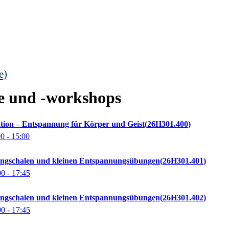
e)
e und -workshops
tion – Entspannung für Körper und Geist
26H301.400
00
- 15:00
angschalen und kleinen Entspannungsübungen
26H301.401
00
- 17:45
angschalen und kleinen Entspannungsübungen
26H301.402
00
- 17:45