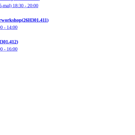
5-mal)
18:30
- 20:00
rworkshop
26H301.411
00
- 14:00
301.412
00
- 16:00