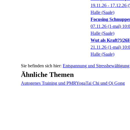
19.11.26 - 17.12.26
(
Halle (Saale)
Focusing Schnuppe
07.11.26
(1-mal)
10:
Halle (Saale)
Wut als Kraft?!
26H
21.11.26
(1-mal)
10:
Halle (Saale)
Entspannung und Stressbewältigung
Ähnliche Themen
Autogenes Training und PMR
Yoga
Tai Chi und Qi Gong