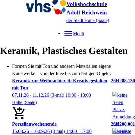
Volkshochschule
Adolf Reichwein
der Stadt Halle (Saale)
Menü
Keramik, Plastisches Gestalten
Formen Sie mit Ton und anderen Materialien eigene
Kunstwerke – von der Idee bis zum fertigen Objekt.
Keramik zur Weihnachtszeit: Kreativ gestalten
26H208.130
mit Ton
07.11.26 - 11.12.26
(3-mal)
10:00
- 13:00
Halle (Saale)
Porzellanwochenende
26H208.001
15.08.26 - 10.09.26
(3-mal)
14:00
- 17:00