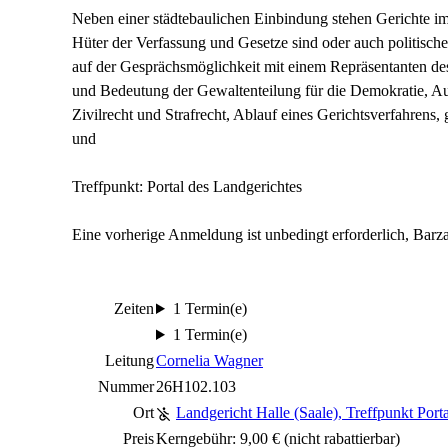
Neben einer städtebaulichen Einbindung stehen Gerichte im 
Hüter der Verfassung und Gesetze sind oder auch politisch
auf der Gesprächsmöglichkeit mit einem Repräsentanten des 
und Bedeutung der Gewaltenteilung für die Demokratie, Au
Zivilrecht und Strafrecht, Ablauf eines Gerichtsverfahrens
und
Treffpunkt: Portal des Landgerichtes
Eine vorherige Anmeldung ist unbedingt erforderlich, Barza
Zeiten
1 Termin(e)
1 Termin(e)
Leitung
Cornelia Wagner
Nummer
26H102.103
Ort
Landgericht Halle (Saale), Treffpunkt Port
Preis
Kerngebühr: 9,00 €
(nicht rabattierbar)