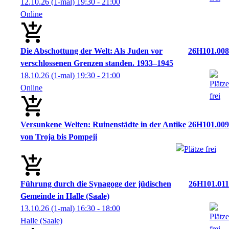
12.10.26
(1-mal)
19:30
- 21:00
Online
Die Abschottung der Welt: Als Juden vor
26H101.008
verschlossenen Grenzen standen. 1933–1945
18.10.26
(1-mal)
19:30
- 21:00
Online
Versunkene Welten: Ruinenstädte in der Antike
26H101.009
von Troja bis Pompeji
Führung durch die Synagoge der jüdischen
26H101.011
Gemeinde in Halle (Saale)
13.10.26
(1-mal)
16:30
- 18:00
Halle (Saale)