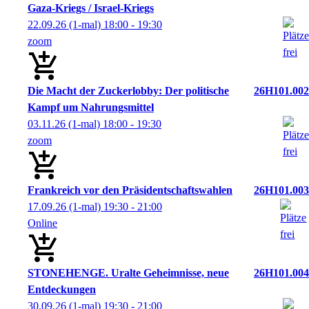
Gaza-Kriegs / Israel-Kriegs
22.09.26
(1-mal)
18:00
- 19:30
zoom
Die Macht der Zuckerlobby: Der politische
26H101.002
Kampf um Nahrungsmittel
03.11.26
(1-mal)
18:00
- 19:30
zoom
Frankreich vor den Präsidentschaftswahlen
26H101.003
17.09.26
(1-mal)
19:30
- 21:00
Online
STONEHENGE. Uralte Geheimnisse, neue
26H101.004
Entdeckungen
30.09.26
(1-mal)
19:30
- 21:00