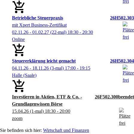
Betriebliche Steuerpraxis
26H502.303
mit Xpert Business-Zertifikat
02.11.26 - 01.02.27
(22-mal)
18:30
- 20:30
Online
Steuererklärung leicht gemacht
26H502.304
04.11.26 - 18.11.26
(3-mal)
17:00
- 19:15
Halle (Saale)
Investieren in Aktien, ETF & Co. -
26F502.300
Grundlagenwissen Börse
15.04.26
(1-mal)
18:30
- 20:00
zoom
Wirtschaft und Finanzen