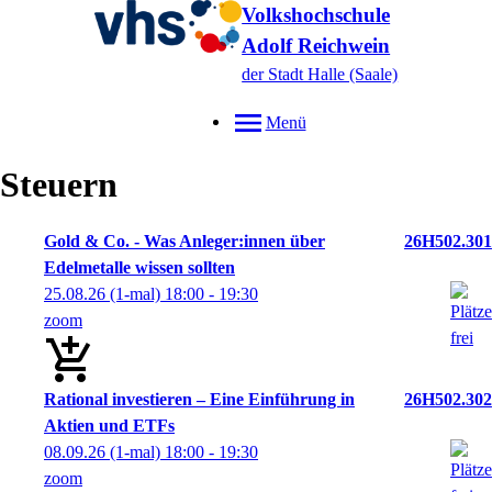
Volkshochschule
Adolf Reichwein
der Stadt Halle (Saale)
Menü
Steuern
Gold & Co. - Was Anleger:innen über
26H502.301
Edelmetalle wissen sollten
25.08.26
(1-mal)
18:00
- 19:30
zoom
Rational investieren – Eine Einführung in
26H502.302
Aktien und ETFs
08.09.26
(1-mal)
18:00
- 19:30
zoom