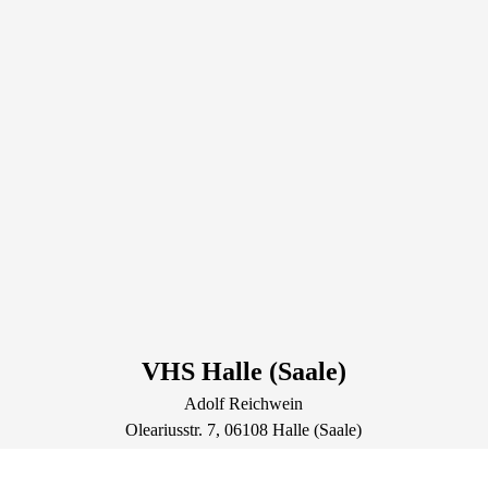
VHS Halle (Saale)
Adolf Reichwein
Oleariusstr.
7
, 06108
Halle (Saale)
Deutschland
Tel.: +49 345 2213389