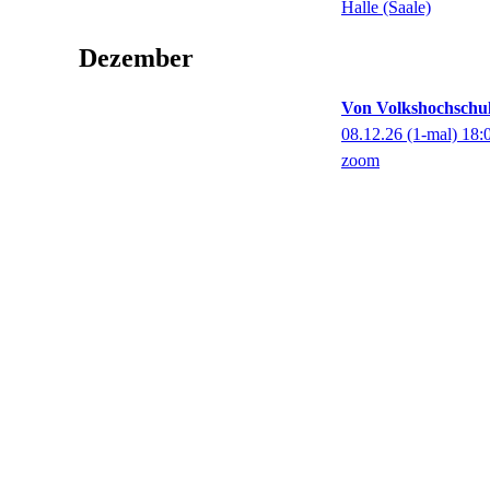
Halle (Saale)
Dezember
Von Volkshochschule
08.12.26
(1-mal)
18:
zoom