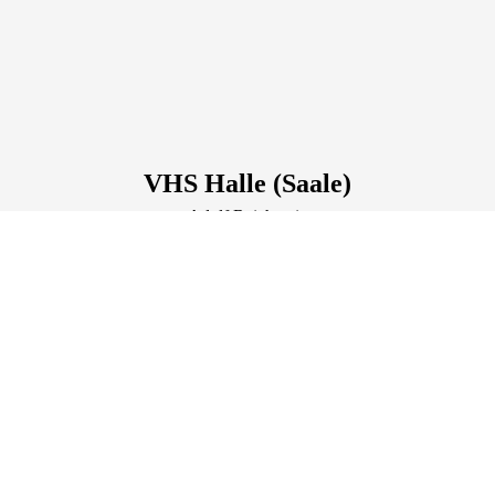
VHS Halle (Saale)
Adolf Reichwein
Oleariusstr.
7
, 06108
Halle (Saale)
Deutschland
Tel.: +49 345 2213389
info@vhs-halle.de
Lage & Routenplaner
Öffnungszeiten:
Dienstag:
10:00 - 12:00 Uhr | 13:00 - 18:00 Uhr
Donnerstag: