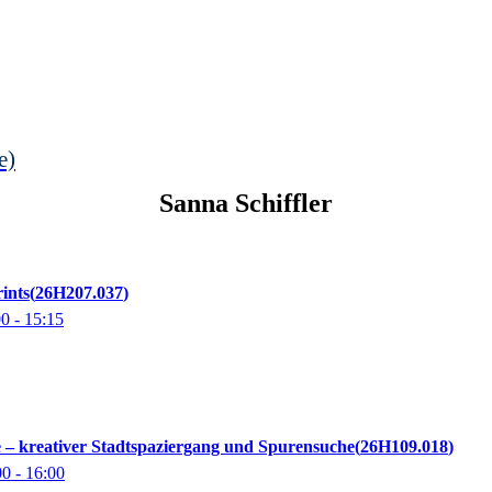
e)
Sanna
Schiffler
ints
26H207.037
00
- 15:15
e – kreativer Stadtspaziergang und Spurensuche
26H109.018
00
- 16:00