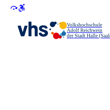
Volkshochschule
Adolf Reichwein
der Stadt Halle (Saal